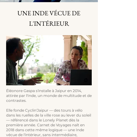
UNE INDE VÉCUE DE
L'INTÉRIEUR
Éléonore Gaspa s'installe à Jaipur en 2014,
attirée par l'Inde, un monde de multitude et de
contrastes.
Elle fonde Cyclin'Jaipur — des tours à vélo
dans les ruelles de la ville rose au lever du soleil
— référencé dans le Lonely Planet dès la
première année.
Carnet de Voyages naît en
2018 dans cette même logique — une Inde
vécue de l'intérieur, sans intermédiaire,