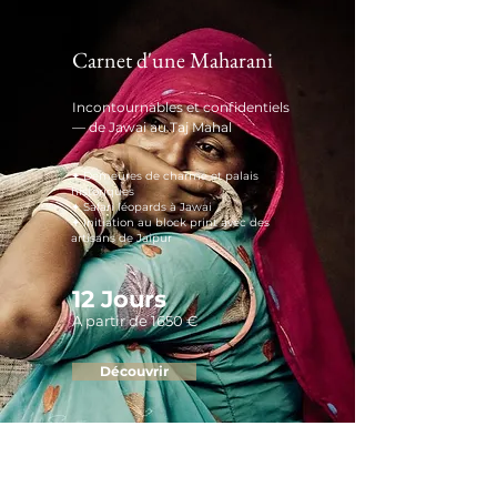
Carnet d'une Maharani
Incontournables et confidentiels
— de Jawai au Taj Mahal
✦ Demeures de charme et palais
historiques
✦ Safari léopards à Jawai
✦ Initiation au block print avec des
artisans de Jaipur
12 Jours
A partir de 1650 €
Découvrir