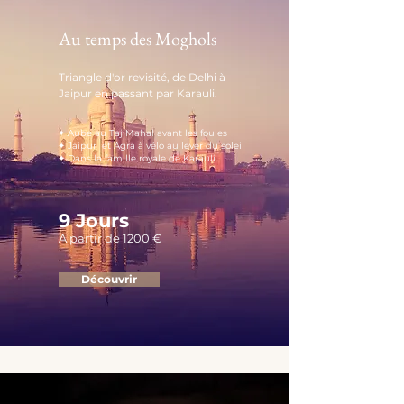
Au temps des Moghols
Triangle d'or revisité, de Delhi à
Jaipur en passant par Karauli.
✦ Aube au Taj Mahal avant les foules
✦ Jaipur et Agra à vélo au lever du soleil
✦ Dans la famille royale de Karauli
9 Jours
A partir de 1200 €
Découvrir