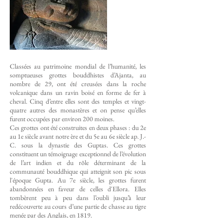
Classées au patrimoine mondial de l’humanité, les
somptueuses grottes bouddhistes d’Ajanta, au
nombre de 29, ont été creusées dans la roche
volcanique dans un ravin boisé en forme de fer à
cheval. Cinq d’entre elles sont des temples et vingt-
quatre autres des monastères et on pense qu’elles
furent occupées par environ 200 moines.
Ces grottes ont été construites en deux phases : du 2e
au 1e siècle avant notre ère et du 5e au 6e siècle ap. J.-
C. sous la dynastie des Guptas. Ces grottes
constituent un témoignage exceptionnel de l’évolution
de l’art indien et du rôle déterminant de la
communauté bouddhique qui atteignit son pic sous
l'époque Gupta. Au 7e siècle, les grottes furent
abandonnées en faveur de celles d'Ellora.
Elles
tombèrent peu à peu dans l’oubli jusqu’à leur
redécouverte au cours d’une partie de chasse au tigre
menée par des Anglais, en 1819.