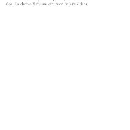
Goa. En chemin faîtes une excursion en kayak dans
les backwaters de Goa, vous découvrez au fil de l’eau
la faune et la fore. (11h du matin balade de 2h)
Vous rejoignez ensuite votre guesthouse sur une petite
colline face à la l’océan, jouissant en contrebas d'une
petite plage peu fréquentée.
Nuit dans un bungalow au bord de la plage.
Jour 8 | GOA PLAGE
Aujourd'hui prenez le temps de vous relaxez en
passant la journée à la plage ou bien allez dans la