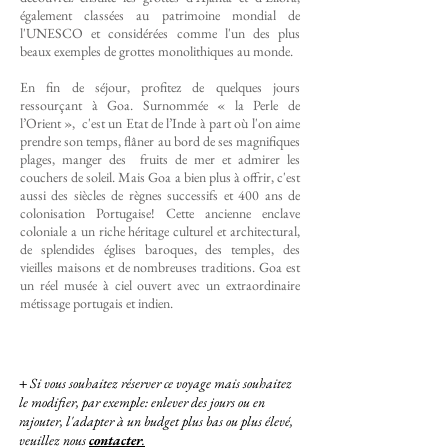
également classées au patrimoine mondial de
l'UNESCO et considérées comme l'un des plus
beaux exemples de grottes monolithiques au monde.
En fin de séjour, profitez de quelques jours
ressourçant à Goa. Surnommée « la Perle de
l’Orient », c'est un Etat de l’Inde à part où l'on aime
prendre son temps, flâner au bord de ses magnifiques
plages, manger des fruits de mer et admirer les
couchers de soleil. Mais Goa a bien plus à offrir, c'est
aussi des siècles de règnes successifs et 400 ans de
colonisation Portugaise! Cette ancienne enclave
coloniale a un riche héritage culturel et architectural,
de splendides églises baroques, des temples, des
vieilles maisons et de nombreuses traditions. Goa est
un réel musée à ciel ouvert avec un extraordinaire
métissage portugais et indien.
DEVIS GRATUIT
+
Si vous souhaitez réserver ce voyage mais souhaitez
le modifier, par exemple: enlever des jours ou en
rajouter, l'adapter à un budget plus bas ou plus élevé,
veuillez nous
contacter
.