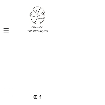
Carnet
DE VOYAGES
info.carnetdevoyages@gmail.com
CARNET DE
Whatsapp :
+91 7728060956
VOYAGES
© 2025 Carnet de Voyages - Tous droits réservés